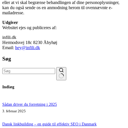
eller at vi skal begrænse behandlingen af dine personoplysninger,
kan du også sende os en anmodning herom til ovennævnte e-
mailadresse.
Udgiver
Websitet ejes og publiceres af:
infili.dk
Hermodsvej 18c 8230 Åbyhøj
Email:
hey@infili.dk
Søg
Ingen
Indlæg
resultater
Sådan driver du forretning i 2025
3. februar 2025
Dansk linkbuilding – en guide til effektiv SEO i Danmark