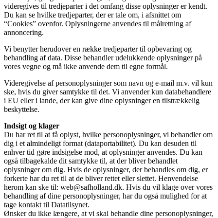
videregives til tredjeparter i det omfang disse oplysninger er kendt.
Du kan se hvilke tredjeparter, der er tale om, i afsnittet om
“Cookies” ovenfor. Oplysningerne anvendes til målretning af
annoncering.
Vi benytter herudover en række tredjeparter til opbevaring og
behandling af data. Disse behandler udelukkende oplysninger på
vores vegne og må ikke anvende dem til egne formål.
Videregivelse af personoplysninger som navn og e-mail m.v. vil kun
ske, hvis du giver samtykke til det. Vi anvender kun databehandlere
i EU eller i lande, der kan give dine oplysninger en tilstrækkelig
beskyttelse.
Indsigt og klager
Du har ret til at få oplyst, hvilke personoplysninger, vi behandler om
dig i et almindeligt format (dataportabilitet). Du kan desuden til
enhver tid gøre indsigelse mod, at oplysninger anvendes. Du kan
også tilbagekalde dit samtykke til, at der bliver behandlet
oplysninger om dig. Hvis de oplysninger, der behandles om dig, er
forkerte har du ret til at de bliver rettet eller slettet. Henvendelse
herom kan ske til: web@safholland.dk. Hvis du vil klage over vores
behandling af dine personoplysninger, har du også mulighed for at
tage kontakt til Datatilsynet.
Ønsker du ikke længere, at vi skal behandle dine personoplysninger,