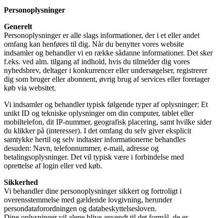
Personoplysninger
Generelt
Personoplysninger er alle slags informationer, der i et eller andet
omfang kan henføres til dig. Når du benytter vores website
indsamler og behandler vi en række sådanne informationer. Det sker
f.eks. ved alm. tilgang af indhold, hvis du tilmelder dig vores
nyhedsbrev, deltager i konkurrencer eller undersøgelser, registrerer
dig som bruger eller abonnent, øvrig brug af services eller foretager
køb via websitet.
Vi indsamler og behandler typisk følgende typer af oplysninger: Et
unikt ID og tekniske oplysninger om din computer, tablet eller
mobiltelefon, dit IP-nummer, geografisk placering, samt hvilke sider
du klikker på (interesser). I det omfang du selv giver eksplicit
samtykke hertil og selv indtaster informationerne behandles
desuden: Navn, telefonnummer, e-mail, adresse og
betalingsoplysninger. Det vil typisk være i forbindelse med
oprettelse af login eller ved køb.
Sikkerhed
Vi behandler dine personoplysninger sikkert og fortroligt i
overensstemmelse med gældende lovgivning, herunder
persondataforordningen og databeskyttelsesloven.
Dine oplysninger vil alene blive anvendt til det formål, de er