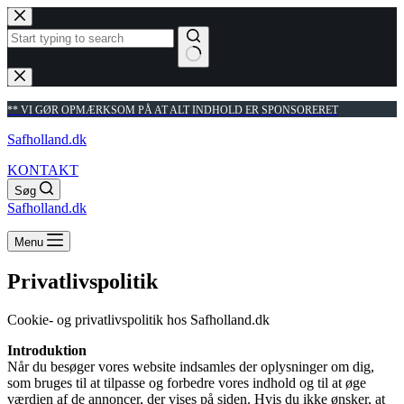
Fortsæt
til
indhold
Ingen
resultater
** VI GØR OPMÆRKSOM PÅ AT ALT INDHOLD ER SPONSORERET
Safholland.dk
KONTAKT
Søg
Safholland.dk
Menu
Privatlivspolitik
Cookie- og privatlivspolitik hos Safholland.dk
Introduktion
Når du besøger vores website indsamles der oplysninger om dig,
som bruges til at tilpasse og forbedre vores indhold og til at øge
værdien af de annoncer, der vises på siden. Hvis du ikke ønsker, at