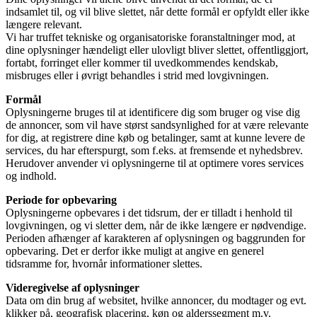
indsamlet til, og vil blive slettet, når dette formål er opfyldt eller ikke
længere relevant.
Vi har truffet tekniske og organisatoriske foranstaltninger mod, at
dine oplysninger hændeligt eller ulovligt bliver slettet, offentliggjort,
fortabt, forringet eller kommer til uvedkommendes kendskab,
misbruges eller i øvrigt behandles i strid med lovgivningen.
Formål
Oplysningerne bruges til at identificere dig som bruger og vise dig
de annoncer, som vil have størst sandsynlighed for at være relevante
for dig, at registrere dine køb og betalinger, samt at kunne levere de
services, du har efterspurgt, som f.eks. at fremsende et nyhedsbrev.
Herudover anvender vi oplysningerne til at optimere vores services
og indhold.
Periode for opbevaring
Oplysningerne opbevares i det tidsrum, der er tilladt i henhold til
lovgivningen, og vi sletter dem, når de ikke længere er nødvendige.
Perioden afhænger af karakteren af oplysningen og baggrunden for
opbevaring. Det er derfor ikke muligt at angive en generel
tidsramme for, hvornår informationer slettes.
Videregivelse af oplysninger
Data om din brug af websitet, hvilke annoncer, du modtager og evt.
klikker på, geografisk placering, køn og alderssegment m.v.